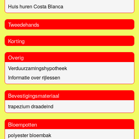
Huis huren Costa Blanca
Tweedehands
Korting
Overig
Verduurzamingshypotheek
Informatie over rijlessen
Bevestigingsmateriaal
trapezium draadeind
Bloempotten
polyester bloembak