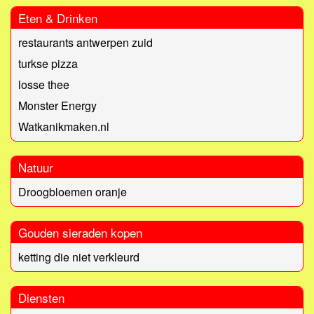
Eten & Drinken
restaurants antwerpen zuid
turkse pizza
losse thee
Monster Energy
Watkanikmaken.nl
Natuur
Droogbloemen oranje
Gouden sieraden kopen
ketting die niet verkleurd
Diensten