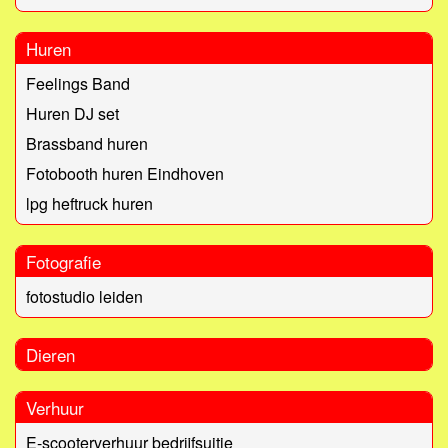
Huren
Feelings Band
Huren DJ set
Brassband huren
Fotobooth huren Eindhoven
lpg heftruck huren
Fotografie
fotostudio leiden
Dieren
Verhuur
E-scooterverhuur bedrijfsuitje